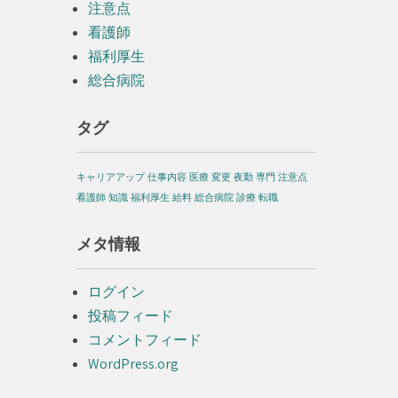
注意点
看護師
福利厚生
総合病院
タグ
キャリアアップ
仕事内容
医療
変更
夜勤
専門
注意点
看護師
知識
福利厚生
給料
総合病院
診療
転職
メタ情報
ログイン
投稿フィード
コメントフィード
WordPress.org